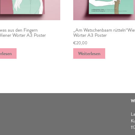
twas aus den Fingern
„Am Watschenbaam rütteln“Wie
Wiener Wörter A3 Poster
Wörter A3 Poster
€
20,00
rlesen
Weiterlesen
W
La
K
1