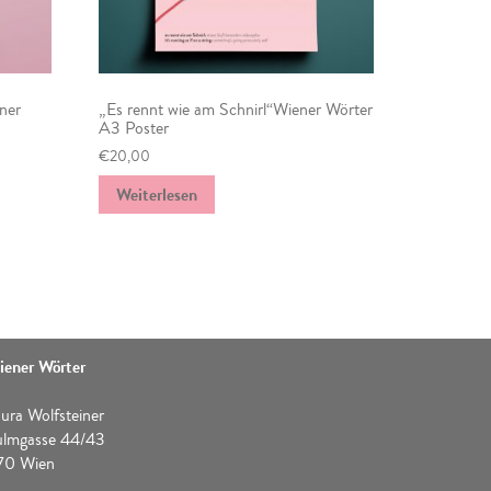
ner
„Es rennt wie am Schnirl“Wiener Wörter
A3 Poster
€
20,00
Weiterlesen
iener Wörter
ura Wolfsteiner
ulmgasse 44/43
170 Wien