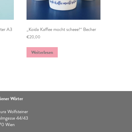
rter A3
„Koida Kaffee mocht scheee!“ Becher
€
20,00
Weiterlesen
iener Wörter
ura Wolfsteiner
ulmgasse 44/43
170 Wien