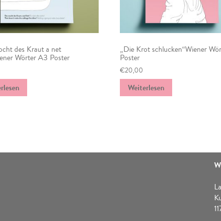
cht des Kraut a net
„Die Krot schlucken“Wiener Wö
iener Wörter A3 Poster
Poster
€
20,00
rlesen
Weiterlesen
W
La
K
1